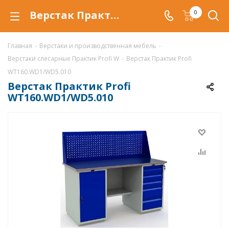
Верстак Практик Profi WT160.WD1/WD5.010 купить по низкой цене в Краснодаре, металлический слесарный верстак Profi WT160.WD1/WD5.010
0
Главная
-
Верстаки и производственная мебель
-
Верстаки слесарные Практик Profi W
-
Верстак Практик Profi
WT160.WD1/WD5.010
Верстак Практик Profi
WT160.WD1/WD5.010