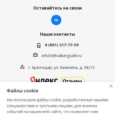
Оставайтесь на связи
Наши контакты
8 (861) 217-77-59
info03@valbergsafe.ru
г. Краснодар, ул. Калинина, д. 58/13
Файлы cookie
Мы используем файлы cookie, разработанные нашими
2016-2026 © VALBERGSAFE.RU — Интернет-магазин
специалистами и третьими лицами, для анализа
событий на нашем веб-сайте, что позволяет нам
сейфов Valberg и металлической мебели Практик.