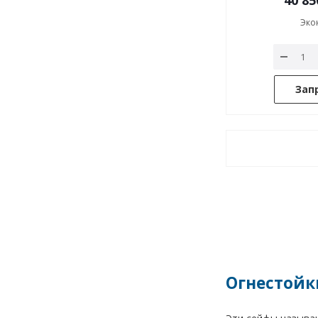
40 85
Эко
Зап
Огнестойк