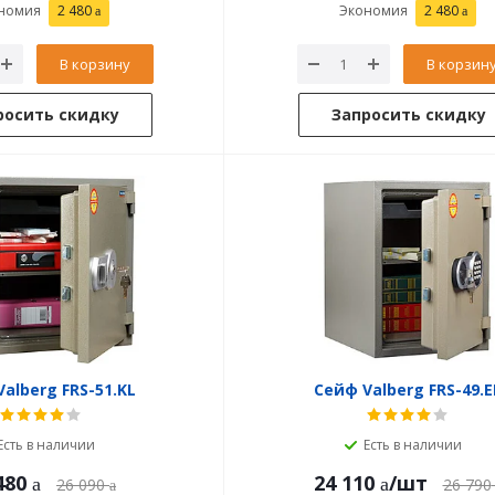
номия
2 480
Экономия
2 480
В корзину
В корзин
росить скидку
Запросить скидку
alberg FRS-51.KL
Сейф Valberg FRS-49.E
Есть в наличии
Есть в наличии
480
24 110
/шт
26 090
26 790