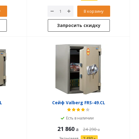
у
В корзину
Запросить скидку
L
Сейф Valberg FRS-49.CL
Есть в наличии
21 860
24 290
Экономия
2 430