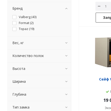
Бренд
Valberg (
43
)
Зап
Format (
2
)
Topaz (
19
)
Вес, кг
Количество полок
Высота
Сейф V
Ширина
Глубина
19 
Тип замка
Эко