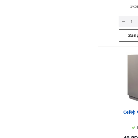
Эко
Зап
Сейф V