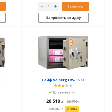
у
В корзину
Запросить скидку
L
Сейф Valberg FRS-36.KL
Есть в наличии
20 510
22 790
Экономия
2 280