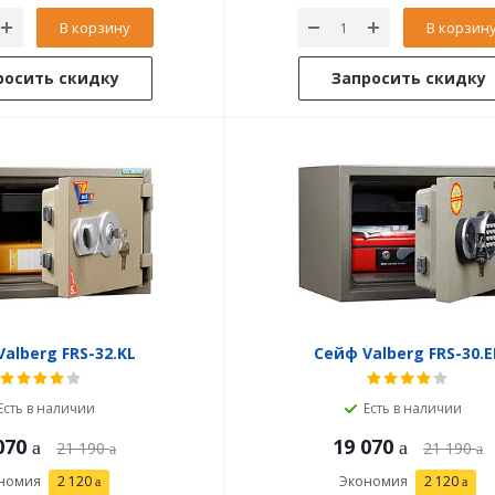
В корзину
В корзин
росить скидку
Запросить скидку
alberg FRS-32.KL
Сейф Valberg FRS-30.E
Есть в наличии
Есть в наличии
070
19 070
21 190
21 190
номия
2 120
Экономия
2 120