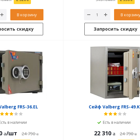
В корзину
В корзин
росить скидку
Запросить скидку
alberg FRS-36.EL
Сейф Valberg FRS-49.K
Есть в наличии
Есть в наличии
0
/шт
22 310
24 790
24 790