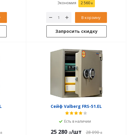
Экономия
2 560
у
В корзину
Запросить скидку
L
Сейф Valberg FRS-51.EL
Есть в наличии
25 280
/шт
28 090