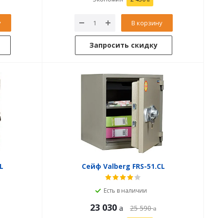
у
В корзину
Запросить скидку
L
Сейф Valberg FRS-51.CL
Есть в наличии
23 030
25 590