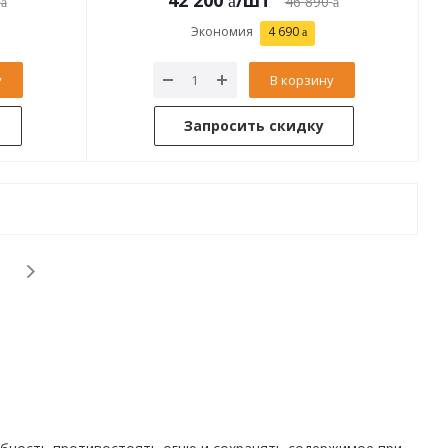
42 200
/шт
46 890
Экономия
4 690
у
В корзину
Запросить скидку