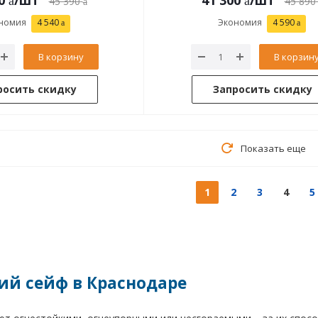
0
/шт
41 300
/шт
45 390
45 890
номия
4 540
Экономия
4 590
В корзину
В корзин
росить скидку
Запросить скидку
Показать еще
1
2
3
4
5
ий сейф в Краснодаре