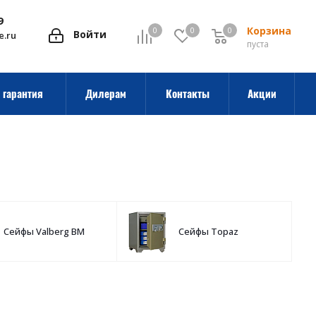
9
Корзина
0
0
0
0
Войти
e.ru
пуста
 гарантия
Дилерам
Контакты
Акции
Сейфы Valberg BM
Сейфы Topaz