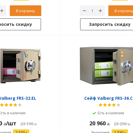
В корзину
В корзин
росить скидку
Запросить скидку
alberg FRS-32.EL
Сейф Valberg FRS-36.C
Есть в наличии
Есть в наличии
0
/шт
20 960
23 190
23 290
номия
2 320
Экономия
2 330