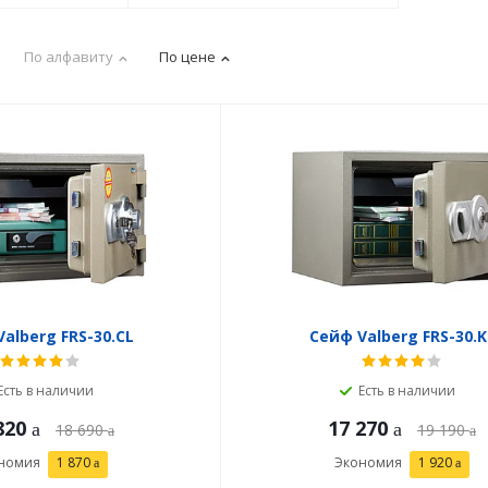
По алфавиту
По цене
alberg FRS-30.CL
Сейф Valberg FRS-30.K
Есть в наличии
Есть в наличии
820
17 270
18 690
19 190
номия
1 870
Экономия
1 920