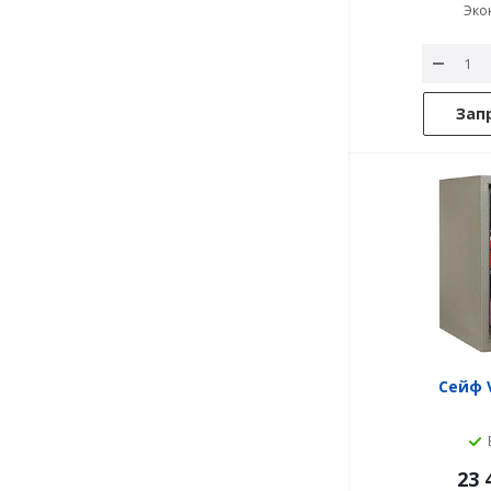
Эко
Зап
Сейф V
23 