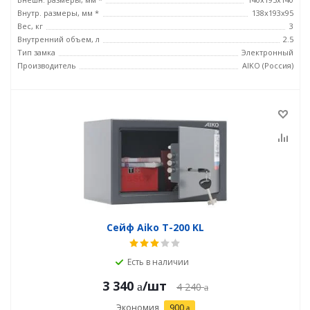
Внутр. размеры, мм *
138x193x95
Вес, кг
3
Внутренний объем, л
2.5
Тип замка
Электронный
Производитель
AIKO (Россия)
Сейф Aiko T-200 KL
Есть в наличии
3 340
/шт
4 240
Экономия
900