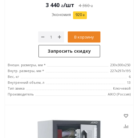
3 440
/шт
4 360
Экономия
920
В корзину
Запросить скидку
Внешн. размеры, мм *
230x300x250
Внутр. размеры, мм *
227x297x195
Вес, кг
6
Внутренний объем, л
13
Тип замка
Ключевой
Производитель
AIKO (Россия)