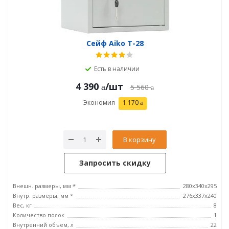
Сейф Aiko T-28
Есть в наличии
4 390
/шт
5 560
Экономия
1 170
В корзину
Запросить скидку
Внешн. размеры, мм *
280x340x295
Внутр. размеры, мм *
276x337x240
Вес, кг
8
Количество полок
1
Внутренний объем, л
22