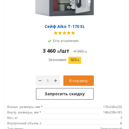
Сейф Aiko T-170 EL
Есть в наличии
3 460
/шт
4 380
Экономия
920
В корзину
Запросить скидку
Внешн. размеры, мм *
170x260x230
Внутр. размеры, мм *
168x258x185
Вес, кг
5
Внутренний объем, л
8
Тип замка
Электронный