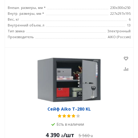
Внешн. размеры, мм *
230x300x250
Внутр. размеры, мм *
227x297x195
Вес, кг
6
Внутренний объем, л
13
Тип замка
Электронный
Производитель
AIKO (Россия)
Сейф Aiko T-280 KL
Есть в наличии
4 390
/шт
5 560