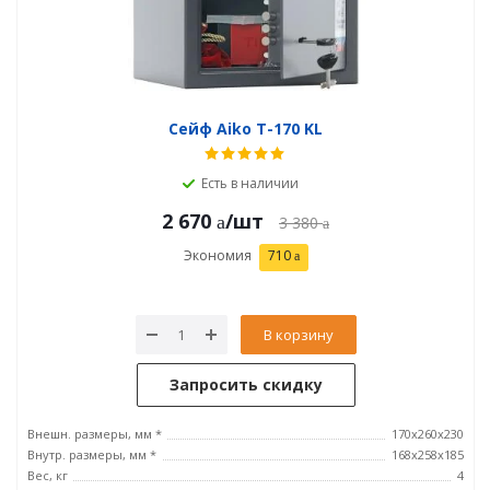
Сейф Aiko T-170 KL
Есть в наличии
2 670
/шт
3 380
Экономия
710
В корзину
Запросить скидку
Внешн. размеры, мм *
170x260x230
Внутр. размеры, мм *
168x258x185
Вес, кг
4