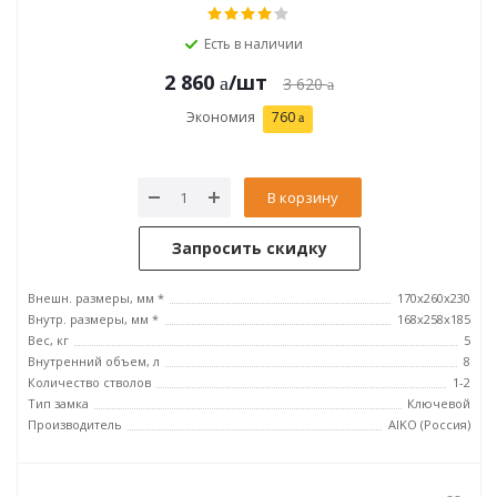
Есть в наличии
2 860
/шт
3 620
Экономия
760
В корзину
Запросить скидку
Внешн. размеры, мм *
170x260x230
Внутр. размеры, мм *
168x258x185
Вес, кг
5
Внутренний объем, л
8
Количество стволов
1-2
Тип замка
Ключевой
Производитель
AIKO (Россия)