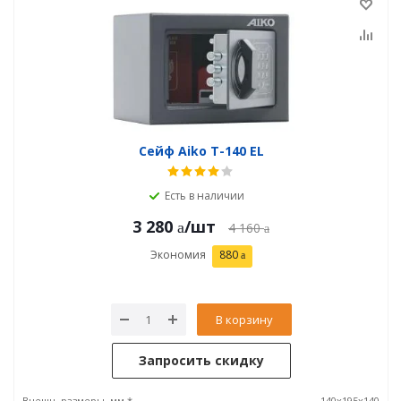
Сейф Aiko T-140 EL
Есть в наличии
3 280
/шт
4 160
Экономия
880
В корзину
Запросить скидку
Внешн. размеры, мм *
140x195x140