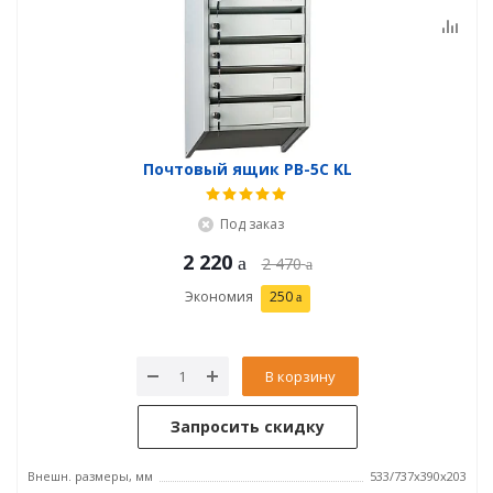
Почтовый ящик PB-5C KL
Под заказ
2 220
2 470
Экономия
250
В корзину
Запросить скидку
Внешн. размеры, мм
533/737x390x203