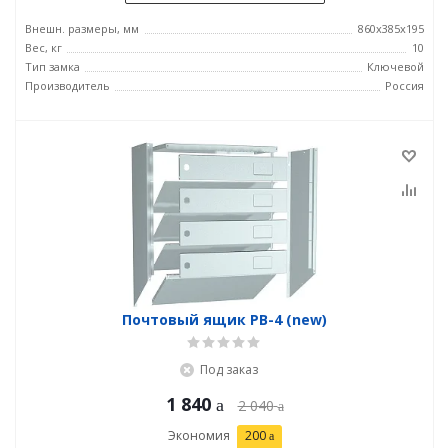
Внешн. размеры, мм
860х385х195
Вес, кг
10
Тип замка
Ключевой
Производитель
Россия
Почтовый ящик PB-4 (new)
Под заказ
1 840
2 040
Экономия
200