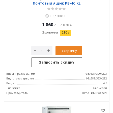
Почтовый ящик PB-4C KL
Под заказ
1 860
2 070
Экономия
210
В корзину
Запросить скидку
Внешн. размеры, мм
433/628x390x203
Внутр. размеры, мм
98x389/333x282
Вес, кг
4,5
Тип замка
Ключевой
Производитель
ПРАКТИК (Россия)