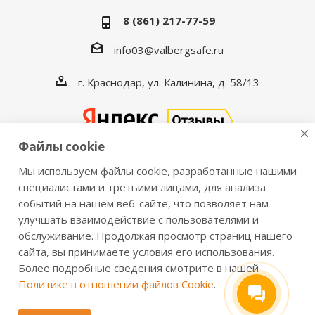
8 (861) 217-77-59
info03@valbergsafe.ru
г. Краснодар, ул. Калинина, д. 58/13
Файлы cookie
Мы используем файлы cookie, разработанные нашими
2016-2026 © VALBERGSAFE.RU — Интернет-магазин
специалистами и третьими лицами, для анализа
событий на нашем веб-сайте, что позволяет нам
сейфов Valberg и металлической мебели Практик.
улучшать взаимодействие с пользователями и
Продажа сейфов для дома и офиса, металлических
обслуживание. Продолжая просмотр страниц нашего
шкафов, стеллажей, металлических дверей.
сайта, вы принимаете условия его использования.
Информация о розничных ценах, технических
Более подробные сведения смотрите в нашей
характеристиках, наличии на складе носит справочный
Политике в отношении файлов Cookie
.
характер и не является публичной офертой,
определяемой положениями из Статьи 437 ч.2 ГК РФ.