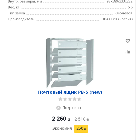
Внутр. размеры, мм
98x389/333x282
Вес, кг
5,5
Тип замка
Ключевой
Производитель
ПРАКТИК (Россия)
Почтовый ящик PB-5 (new)
Под заказ
2 260
2 510
Экономия
250