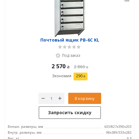
Почтовый ящик PB-6C KL
Под заказ
2 570
2 860
Экономия
290
В корзину
Запросить скидку
Внешн. размеры, мм
633/827x390x203
Внутр. размеры, мм
98x389/333x282
Вес, кг
6,3