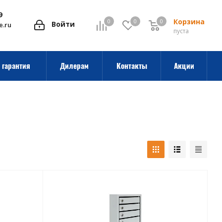
9
Корзина
0
0
0
0
Войти
e.ru
пуста
 гарантия
Дилерам
Контакты
Акции