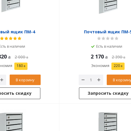
овый ящик ПМ-4
Почтовый ящик ПМ-
Есть в наличии
Есть в наличии
820
2 170
2 000
2 390
ономия
180
Экономия
220
В корзину
В корзин
росить скидку
Запросить скидку