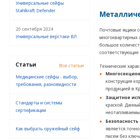
Универсальные сейфы
Stahlkraft Defender
Металличе
20 сентября 2024
Почтовые ящики с
Универсальные верстаки ВЛ
многоквартирных 
большое количест
соответствующие 
Статьи
Все статьи
Технические хара
Многосекцион
Медицинские сейфы - выбор,
конструкция ко
требования, разновидности
продукцией в К
Защитное исп
Стандарты и системы
краской. Данны
сертификации
неотапливаемых
Безопасность 
Как выбрать оружейный сейф
является точно
писем без ключ