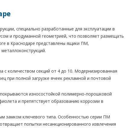
аре
укции, специально разработанные для эксплуатации в
усом и продуманной геометрией, что позволяет размещать
оге в Краснодаре представлены ящики ПМ,
 металлоконструкций.
а с количеством секций от 4 до 10. Модернизированная
ец при полной загрузке ячеек рекламной и почтовой
и покрываются износостойкой полимерно-порошковой
афиолета и препятствует образованию коррозии в
ым замком ключевого типа. Особенностью серии ПМ
едотвращает попытки несанкционированного извлечения