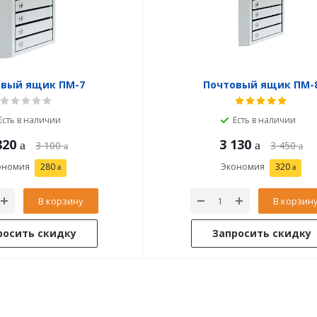
овый ящик ПМ-7
Почтовый ящик ПМ-
Есть в наличии
Есть в наличии
820
3 130
3 100
3 450
ономия
280
Экономия
320
В корзину
В корзин
росить скидку
Запросить скидку