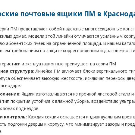
ские почтовые ящики ПМ в Краснод
ерии ПМ представляют собой надежные многосекционные констр
жилых домах. Модели этой линейки отличаются усиленным корп
во абонентских ячеек на ограниченной площади. В нашем катал
всем требованиям по защите корреспонденции и долговечности
ктеристики и эксплуатационные преимущества серии ПМ
ная структура:
Линейка ПМ включает блоки вертикального тип
рпуса обеспечивает высокую жесткость, исключая перекосы двер
раснодаре.
олнение:
Ящики изготавливаются из прочной листовой стали 
й тип покрытия устойчив к влажной уборке, воздействию ультр
 зонах подъездов.
и контроль:
Каждая секция оснащается индивидуальным врезн
сть подгонки дверцы к корпусу, что минимизирует зазоры и пр
а.