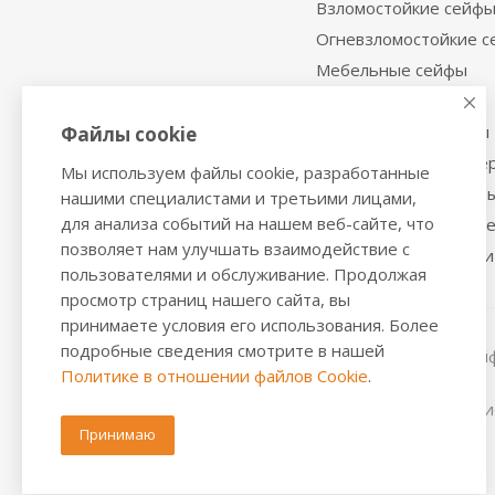
Взломостойкие сейф
Огневзломостойкие 
Мебельные сейфы
Депозитные сейфы
Встраиваемые сейфы
Файлы cookie
Сейфы с отделкой де
Мы используем файлы cookie, разработанные
Металлические шкаф
нашими специалистами и третьими лицами,
для анализа событий на нашем веб-сайте, что
Производственная м
позволяет нам улучшать взаимодействие с
Металлические двери
пользователями и обслуживание. Продолжая
просмотр страниц нашего сайта, вы
принимаете условия его использования. Более
подробные сведения смотрите в нашей
2016-2026 © VALBERGSAFE.RU — Интернет-магазин сейфо
Политике в отношении файлов Cookie
.
стеллажей, металлических дверей.
Информация о розничных ценах, технических характерис
положениями из Статьи 437 ч.2 ГК РФ.
Принимаю