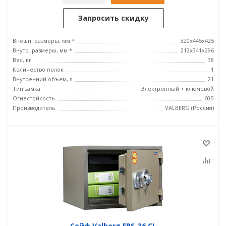
Запросить скидку
Внешн. размеры, мм *
320x445x425
Внутр. размеры, мм *
212х341х296
Вес, кг
38
Количество полок
1
Внутренний объем, л
21
Тип замка
Электронный + ключевой
Огнестойкость
60Б
Производитель
VALBERG (Россия)
Сейф Valberg FRS-36.CL