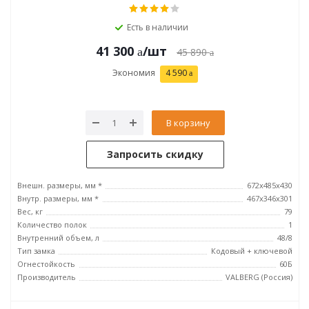
Есть в наличии
41 300
/шт
45 890
Экономия
4 590
В корзину
Запросить скидку
Внешн. размеры, мм *
672x485x430
Внутр. размеры, мм *
467x346x301
Вес, кг
79
Количество полок
1
Внутренний объем, л
48/8
Тип замка
Кодовый + ключевой
Огнестойкость
60Б
Производитель
VALBERG (Россия)