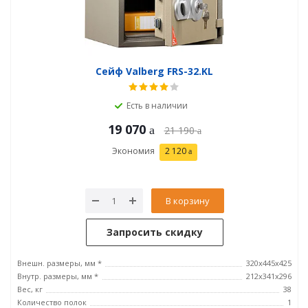
Сейф Valberg FRS-32.KL
Есть в наличии
19 070
21 190
Экономия
2 120
В корзину
Запросить скидку
Внешн. размеры, мм *
320x445x425
Внутр. размеры, мм *
212х341х296
Вес, кг
38
Количество полок
1