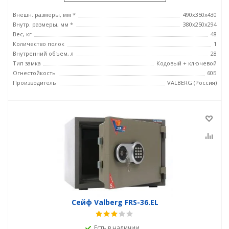
Внешн. размеры, мм *
490x350x430
Внутр. размеры, мм *
380х250х294
Вес, кг
48
Количество полок
1
Внутренний объем, л
28
Тип замка
Кодовый + ключевой
Огнестойкость
60Б
Производитель
VALBERG (Россия)
Сейф Valberg FRS-36.EL
Есть в наличии