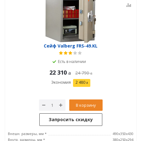
Сейф Valberg FRS-49.KL
Есть в наличии
22 310
24 790
Экономия
2 480
В корзину
Запросить скидку
Внешн. размеры, мм *
490x350x430
Внутр. размеры, мм *
380х250х294