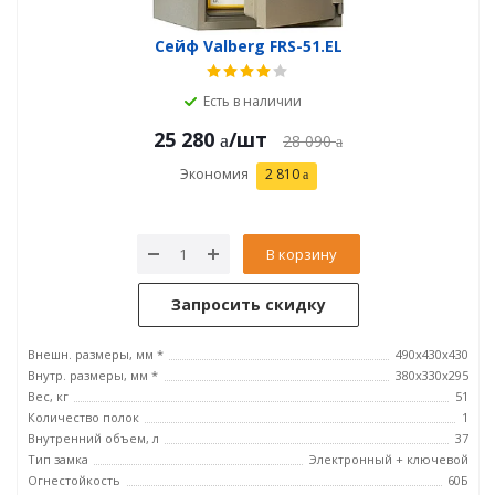
Сейф Valberg FRS-51.EL
Есть в наличии
25 280
/шт
28 090
Экономия
2 810
В корзину
Запросить скидку
Внешн. размеры, мм *
490x430x430
Внутр. размеры, мм *
380x330x295
Вес, кг
51
Количество полок
1
Внутренний объем, л
37
Тип замка
Электронный + ключевой
Огнестойкость
60Б