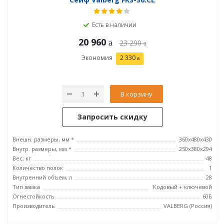
Есть в наличии
20 960
23 290
Экономия
2 330
В корзину
Запросить скидку
Внешн. размеры, мм *
360x480x430
Внутр. размеры, мм *
250х380х294
Вес, кг
48
Количество полок
1
Внутренний объем, л
28
Тип замка
Кодовый + ключевой
Огнестойкость
60Б
Производитель
VALBERG (Россия)