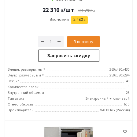
22 310
/шт
24 790
Экономия
2 480
В корзину
Запросить скидку
Внешн. размеры, мм *
360x480x430
Внутр. размеры, мм *
250х380х294
Вес, кг
48
Количество полок
1
Внутренний объем, л
28
Тип замка
Электронный + ключевой
Огнестойкость
60Б
Производитель
VALBERG (Россия)