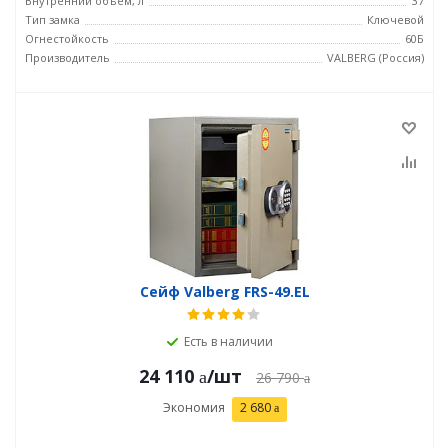
Внутренний объем, л
37
Тип замка
Ключевой
Огнестойкость
60Б
Производитель
VALBERG (Россия)
Сейф Valberg FRS-49.EL
Есть в наличии
24 110
/шт
26 790
Экономия
2 680