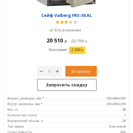
Сейф Valberg FRS-36.KL
Есть в наличии
20 510
22 790
Экономия
2 280
В корзину
Запросить скидку
Внешн. размеры, мм *
360x480x430
Внутр. размеры, мм *
250х380х294
Вес, кг
48
Количество полок
1
Внутренний объем, л
28
Тип замка
Ключевой
Огнестойкость
60Б