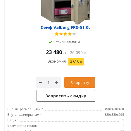
Сейф Valberg FRS-51.KL
Есть в наличии
23 480
26 090
Экономия
2 610
В корзину
Запросить скидку
Внешн. размеры, мм *
490x430x430
Внутр. размеры, мм *
380x330x295
Вес, кг
51
Количество полок
1