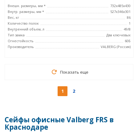
Внешн. размеры, мм *
732x485x430
Внутр. размеры, мм *
527х346х301
Вес, кг
86
Количество полок
1
Внутренний объем, л
49/8
Тип замка
Два ключевых
Огнестойкость
60Б
Производитель
VALBERG (Россия)
Показать еще
1
2
Сейфы офисные Valberg FRS в
Краснодаре