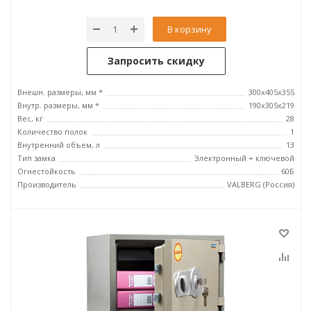
В корзину
Запросить скидку
Внешн. размеры, мм *
300x405x355
Внутр. размеры, мм *
190x305x219
Вес, кг
28
Количество полок
1
Внутренний объем, л
13
Тип замка
Электронный + ключевой
Огнестойкость
60Б
Производитель
VALBERG (Россия)