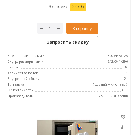
Экономия
2 070
В корзину
Запросить скидку
Внешн. размеры, мм *
320x445x425
Внутр. размеры, мм *
212х341х296
Вес, кг
38
Количество полок
1
Внутренний объем, л
21
Тип замка
Кодовый + ключевой
Огнестойкость
60Б
Производитель
VALBERG (Россия)