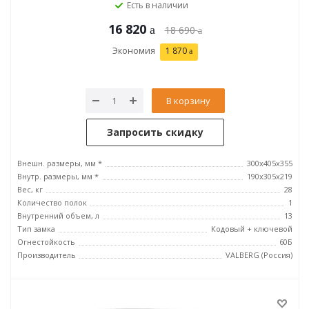
Есть в наличии
16 820
18 690
Экономия
1 870
В корзину
Запросить скидку
Внешн. размеры, мм *
300x405x355
Внутр. размеры, мм *
190x305x219
Вес, кг
28
Количество полок
1
Внутренний объем, л
13
Тип замка
Кодовый + ключевой
Огнестойкость
60Б
Производитель
VALBERG (Россия)