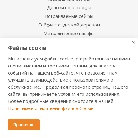
Депозитные сейфы
Встраиваемые сейфы
Сейфы с отделкой деревом
Металлические шкафы
Производственная мебель
Файлы cookie
Металлические двери
Мы используем файлы cookie, разработанные нашими
Информация для покупателя
специалистами и третьими лицами, для анализа
событий на нашем веб-сайте, что позволяет нам
Сервисная служба
улучшать взаимодействие с пользователями и
Сертификаты и инструкции
обслуживание. Продолжая просмотр страниц нашего
Доставка и оплата
сайта, вы принимаете условия его использования.
Более подробные сведения смотрите в нашей
Обмен и возврат
Политике в отношении файлов Cookie
.
Дилерам
Регионы
Принимаю
Акции и скидки
Статьи