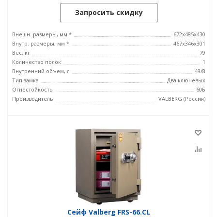
Запросить скидку
Внешн. размеры, мм *
672x485x430
Внутр. размеры, мм *
467x346x301
Вес, кг
79
Количество полок
1
Внутренний объем, л
48/8
Тип замка
Два ключевых
Огнестойкость
60Б
Производитель
VALBERG (Россия)
Сейф Valberg FRS-66.CL