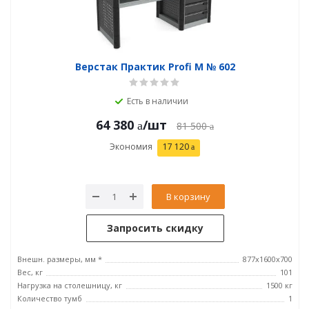
Верстак Практик Profi M № 602
Есть в наличии
64 380
/шт
81 500
Экономия
17 120
В корзину
Запросить скидку
Внешн. размеры, мм *
877х1600х700
Вес, кг
101
Нагрузка на столешницу, кг
1500 кг
Количество тумб
1