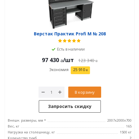
Верстак Практик Profi M № 208
Есть в наличии
97 430
/шт
123 340
Экономия
25 910
В корзину
Запросить скидку
Внешн. размеры, мм *
2007х2000х700
Вес, кг
165
Нагрузка на столешницу, кг
1500 кг
Количество тумб
2