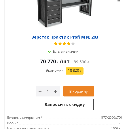
Верстак Практик Profi M № 203
Есть в наличии
70 770
/шт
89 590
Экономия
18 820
В корзину
Запросить скидку
Внешн. размеры, мм *
877х2000х700
Вес, кг
126
Нагрузка на столешницу, кг
1500 кг