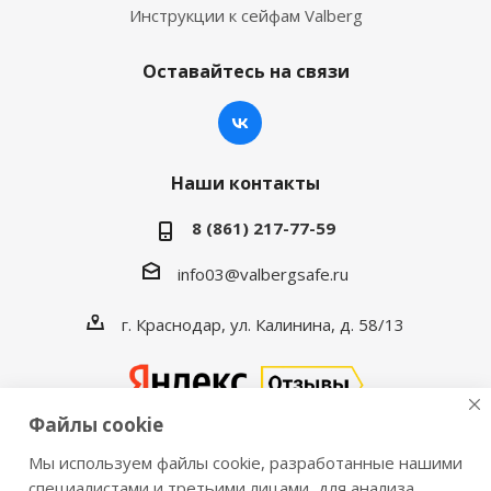
Инструкции к сейфам Valberg
Оставайтесь на связи
Наши контакты
8 (861) 217-77-59
info03@valbergsafe.ru
г. Краснодар, ул. Калинина, д. 58/13
Файлы cookie
Мы используем файлы cookie, разработанные нашими
2016-2026 © VALBERGSAFE.RU — Интернет-магазин
специалистами и третьими лицами, для анализа