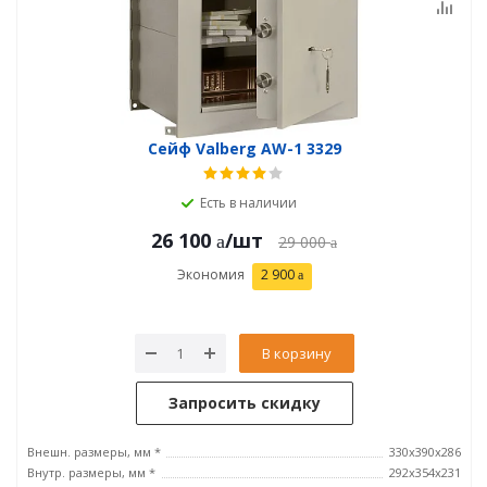
Сейф Valberg AW-1 3329
Есть в наличии
26 100
/шт
29 000
Экономия
2 900
В корзину
Запросить скидку
Внешн. размеры, мм *
330x390x286
Внутр. размеры, мм *
292х354х231