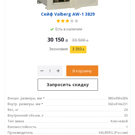
Сейф Valberg AW-1 3829
Есть в наличии
30 150
33 500
Экономия
3 350
В корзину
Запросить скидку
Внешн. размеры, мм *
380x450x286
Внутр. размеры, мм *
342х414х231
Вес, кг
26
Внутренний объем, л
33
Тип замка
Ключевой
Взломостойкость
1
Производитель
VALBERG (Россия)