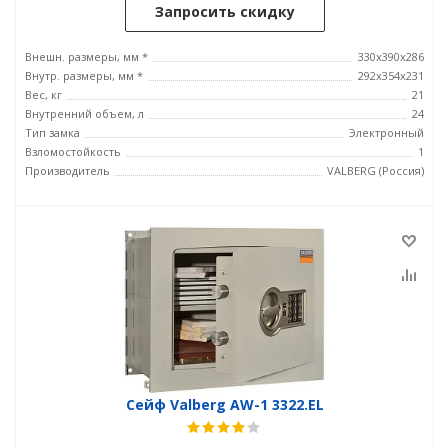
Запросить скидку
Внешн. размеры, мм *
330x390x286
Внутр. размеры, мм *
292х354х231
Вес, кг
21
Внутренний объем, л
24
Тип замка
Электронный
Взломостойкость
1
Производитель
VALBERG (Россия)
Сейф Valberg AW-1 3322.EL