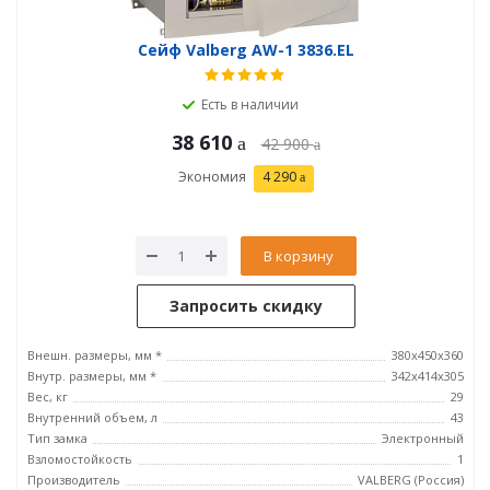
Сейф Valberg AW-1 3836.EL
Есть в наличии
38 610
42 900
Экономия
4 290
В корзину
Запросить скидку
Внешн. размеры, мм *
380x450x360
Внутр. размеры, мм *
342х414х305
Вес, кг
29
Внутренний объем, л
43
Тип замка
Электронный
Взломостойкость
1
Производитель
VALBERG (Россия)