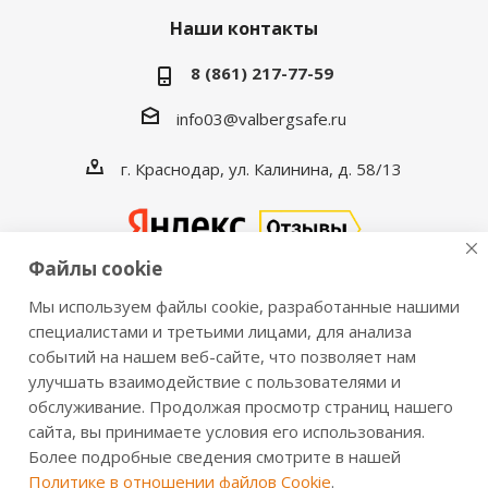
Наши контакты
8 (861) 217-77-59
info03@valbergsafe.ru
г. Краснодар, ул. Калинина, д. 58/13
Файлы cookie
Мы используем файлы cookie, разработанные нашими
2016-2026 © VALBERGSAFE.RU — Интернет-магазин
специалистами и третьими лицами, для анализа
событий на нашем веб-сайте, что позволяет нам
сейфов Valberg и металлической мебели Практик.
улучшать взаимодействие с пользователями и
Продажа сейфов для дома и офиса, металлических
обслуживание. Продолжая просмотр страниц нашего
шкафов, стеллажей, металлических дверей.
сайта, вы принимаете условия его использования.
Информация о розничных ценах, технических
Более подробные сведения смотрите в нашей
характеристиках, наличии на складе носит справочный
Политике в отношении файлов Cookie
.
характер и не является публичной офертой,