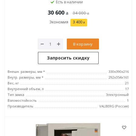
Есть в наличии
30 600
34 000
Экономия
3 400
В корзину
Запросить скидку
Внешн. размеры, мм *
330x390x216
Внутр. размеры, мм *
292х354х161
Вес, кг
21
Внутренний объем, л
17
Тип замка
Электронный
Взломостойкость
1
Производитель
VALBERG (Россия)