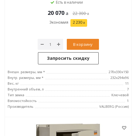
Есть в наличии
20 070
22 300
Экономия
2 230
В корзину
Запросить скидку
Внешн. размеры, мм *
270x330x150
Внутр. размеры, мм *
232х294х96
Вес, кг
11
Внутренний объем, л
7
Тип замка
Ключевой
Взломостойкость
1
Производитель
VALBERG (Россия)