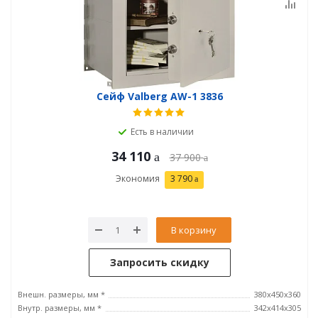
Сейф Valberg AW-1 3836
Есть в наличии
34 110
37 900
Экономия
3 790
В корзину
Запросить скидку
Внешн. размеры, мм *
380x450x360
Внутр. размеры, мм *
342х414х305