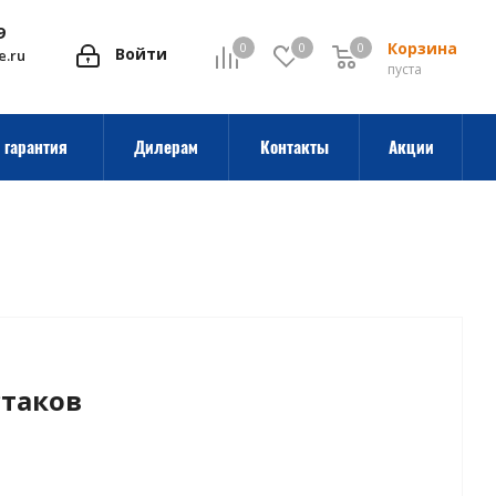
9
Корзина
0
0
0
0
Войти
e.ru
пуста
 гарантия
Дилерам
Контакты
Акции
стаков