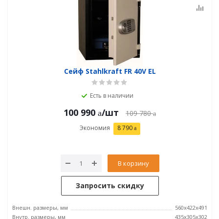
Сейф Stahlkraft FR 40V EL
Есть в наличии
100 990
/шт
109 780
Экономия
8 790
В корзину
Запросить скидку
Внешн. размеры, мм
560x422x491
Внутр. размеры, мм
435x305x302