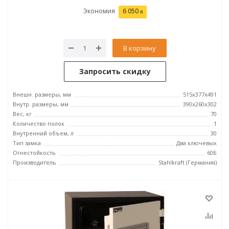
Экономия
6 050
В корзину
Запросить скидку
Внешн. размеры, мм
515x377x491
Внутр. размеры, мм
390x260x302
Вес, кг
70
Количество полок
1
Внутренний объем, л
30
Тип замка
Два ключевых
Огнестойкость
60Б
Производитель
Stahlkraft (Германия)