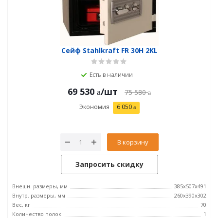
Сейф Stahlkraft FR 30H 2KL
Есть в наличии
69 530
/шт
75 580
Экономия
6 050
В корзину
Запросить скидку
Внешн. размеры, мм
385x507x491
Внутр. размеры, мм
260x390x302
Вес, кг
70
Количество полок
1