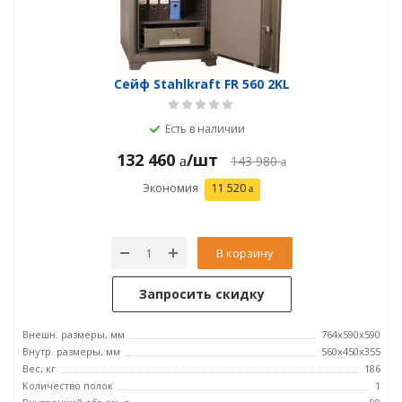
Сейф Stahlkraft FR 560 2KL
Есть в наличии
132 460
/шт
143 980
Экономия
11 520
В корзину
Запросить скидку
Внешн. размеры, мм
764x590x590
Внутр. размеры, мм
560x450x355
Вес, кг
186
Количество полок
1