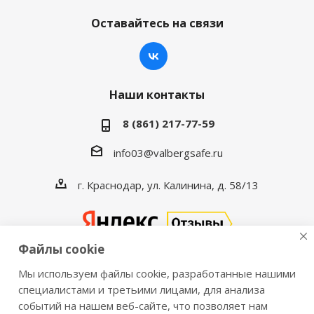
Оставайтесь на связи
Наши контакты
8 (861) 217-77-59
info03@valbergsafe.ru
г. Краснодар, ул. Калинина, д. 58/13
Файлы cookie
Мы используем файлы cookie, разработанные нашими
2016-2026 © VALBERGSAFE.RU — Интернет-магазин
специалистами и третьими лицами, для анализа
событий на нашем веб-сайте, что позволяет нам
сейфов Valberg и металлической мебели Практик.