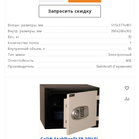
Запросить скидку
Внешн. размеры, мм
515x377x491
Внутр. размеры, мм
390x260x302
Вес, кг
70
Количество полок
1
Внутренний объем, л
30
Тип замка
Электронный
Огнестойкость
60Б
Производитель
Stahlkraft (Германия)
Сейф Stahlkraft FR 30H EL