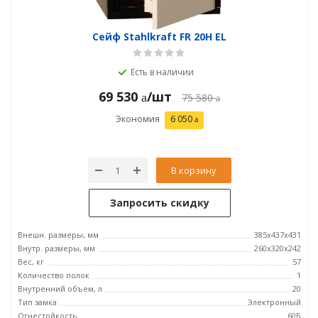
Сейф Stahlkraft FR 20H EL
Есть в наличии
69 530
/шт
75 580
Экономия
6 050
В корзину
Запросить скидку
Внешн. размеры, мм
385х437х431
Внутр. размеры, мм
260х320х242
Вес, кг
57
Количество полок
1
Внутренний объем, л
20
Тип замка
Электронный
Огнестойкость
60Б