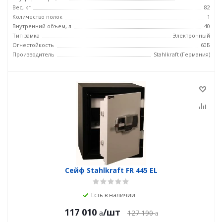
Вес, кг
82
Количество полок
1
Внутренний объем, л
40
Тип замка
Электронный
Огнестойкость
60Б
Производитель
Stahlkraft (Германия)
Сейф Stahlkraft FR 445 EL
Есть в наличии
117 010
/шт
127 190