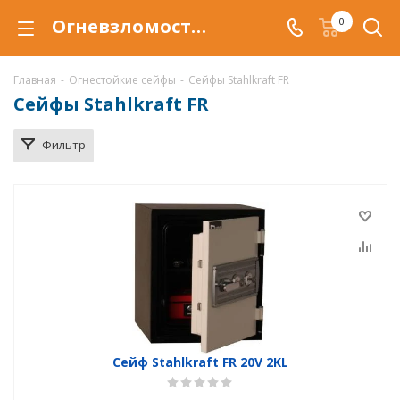
Огневзломостойкий сейф Stahlkraft FR купить в Краснодаре, сейфы Stahlkraft FR с защитой от взлома и от огня по низкой цене c доставкой
0
Главная
-
Огнестойкие сейфы
-
Сейфы Stahlkraft FR
Сейфы Stahlkraft FR
Фильтр
Сейф Stahlkraft FR 20V 2KL