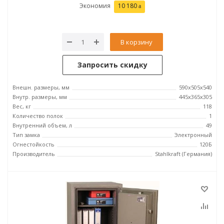
Экономия
10 180
В корзину
Запросить скидку
Внешн. размеры, мм
590x505x540
Внутр. размеры, мм
445x365x305
Вес, кг
118
Количество полок
1
Внутренний объем, л
49
Тип замка
Электронный
Огнестойкость
120Б
Производитель
Stahlkraft (Германия)