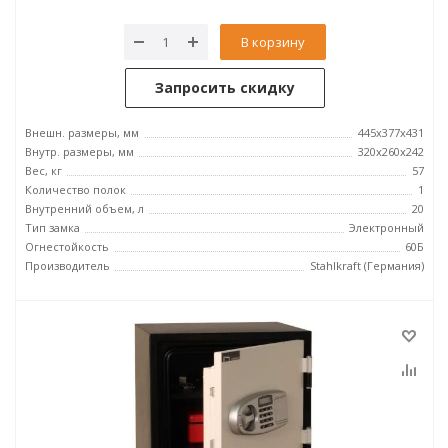
В корзину
Запросить скидку
Внешн. размеры, мм
445x377x431
Внутр. размеры, мм
320x260x242
Вес, кг
57
Количество полок
1
Внутренний объем, л
20
Тип замка
Электронный
Огнестойкость
60Б
Производитель
Stahlkraft (Германия)