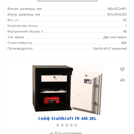
Внешн. размеры, мм
560x422x491
Внутр. размеры, мм
435x305x302
Вес, кг
82
Количество полок
1
Внутренний объем, л
40
Тип замка
Два ключевых
Огнестойкость
60Б
Производитель
Stahlkraft (Германия)
Сейф Stahlkraft FR 445 2KL
Есть в наличии