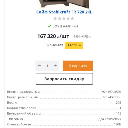
Сейф Stahlkraft FR 720 2KL
Есть в наличии
167 320
/шт
181 870
Экономия
14 550
В корзину
Запросить скидку
Внешн. размеры, мм
924x590x590
Внутр. размеры, мм
720x450x355
Вес, кг
218
Количество полок
1
Внутренний объем, л
115
Тип замка
Два ключевых
Огнестойкость
120Б