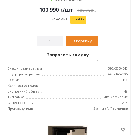
100 990
/шт
109 780
Экономия
8 790
В корзину
Запросить скидку
Внешн. размеры, мм
590x505x540
Внутр. размеры, мм
445x365x305
Вес, кг
118
Количество полок
1
Внутренний объем, л
49
Тип замка
Два ключевых
Огнестойкость
120Б
Производитель
Stahlkraft (Германия)