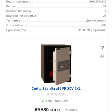
Внутр. размеры, мм
260x320x242
Вес, кг
57
Количество полок
1
Внутренний объем, л
20
Тип замка
Два ключевых
Огнестойкость
60Б
Производитель
Stahlkraft (Германия)
Сейф Stahlkraft FR 30V 2KL
Есть в наличии
69 530
/шт
75 580