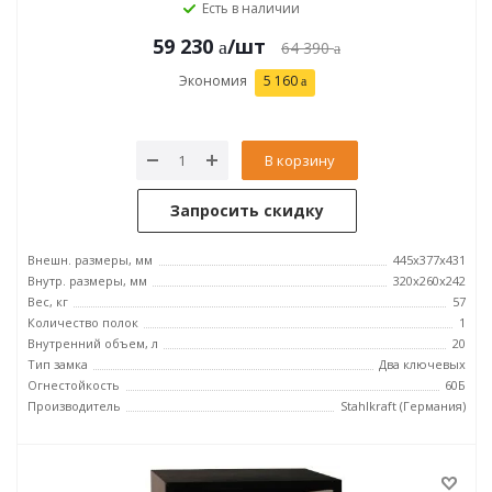
Есть в наличии
59 230
/шт
64 390
Экономия
5 160
В корзину
Запросить скидку
Внешн. размеры, мм
445x377x431
Внутр. размеры, мм
320x260x242
Вес, кг
57
Количество полок
1
Внутренний объем, л
20
Тип замка
Два ключевых
Огнестойкость
60Б
Производитель
Stahlkraft (Германия)