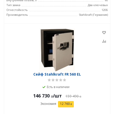
Внутренний объем, л
90
Тип замка
Два ключевых
Огнестойкость
120Б
Производитель
Stahlkraft (Германия)
Сейф Stahlkraft FR 560 EL
Есть в наличии
146 730
/шт
159 490
Экономия
12 760