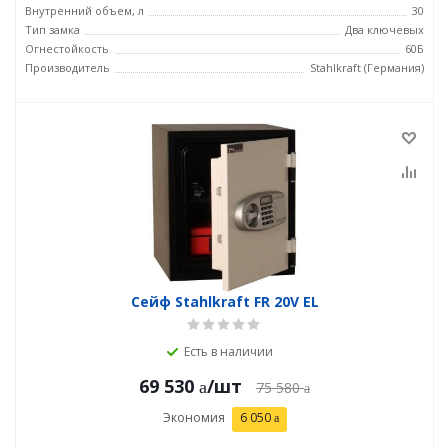
Внутренний объем, л
30
Тип замка
Два ключевых
Огнестойкость
60Б
Производитель
Stahlkraft (Германия)
Сейф Stahlkraft FR 20V EL
Есть в наличии
69 530
/шт
75 580
Экономия
6 050