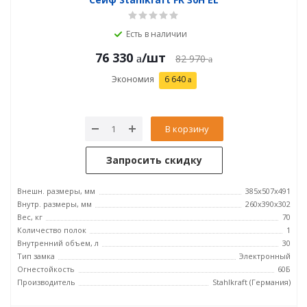
Есть в наличии
76 330
/шт
82 970
Экономия
6 640
В корзину
Запросить скидку
Внешн. размеры, мм
385x507x491
Внутр. размеры, мм
260x390x302
Вес, кг
70
Количество полок
1
Внутренний объем, л
30
Тип замка
Электронный
Огнестойкость
60Б
Производитель
Stahlkraft (Германия)