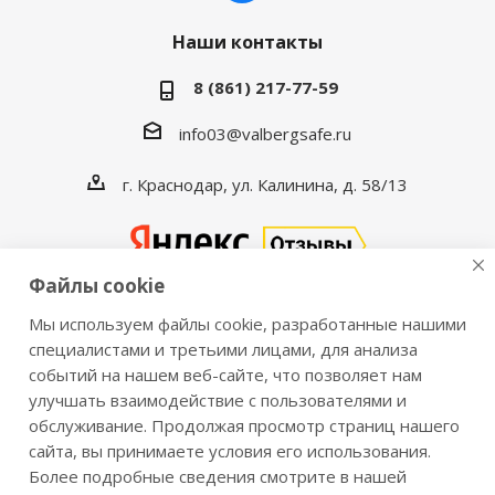
Наши контакты
8 (861) 217-77-59
info03@valbergsafe.ru
г. Краснодар, ул. Калинина, д. 58/13
Файлы cookie
Мы используем файлы cookie, разработанные нашими
2016-2026 © VALBERGSAFE.RU — Интернет-магазин
специалистами и третьими лицами, для анализа
событий на нашем веб-сайте, что позволяет нам
сейфов Valberg и металлической мебели Практик.
улучшать взаимодействие с пользователями и
Продажа сейфов для дома и офиса, металлических
обслуживание. Продолжая просмотр страниц нашего
шкафов, стеллажей, металлических дверей.
сайта, вы принимаете условия его использования.
Информация о розничных ценах, технических
Более подробные сведения смотрите в нашей
характеристиках, наличии на складе носит справочный