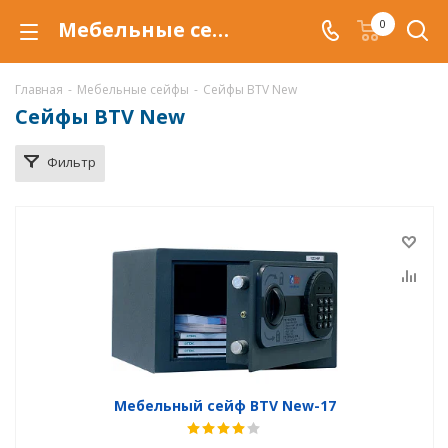
Мебельные сейфы BTV New в Краснодаре, купить сейфы BTV New по низкой цене, доставка сейфов
0
Главная
-
Мебельные сейфы
-
Сейфы BTV New
Сейфы BTV New
Фильтр
Мебельный сейф BTV New-17