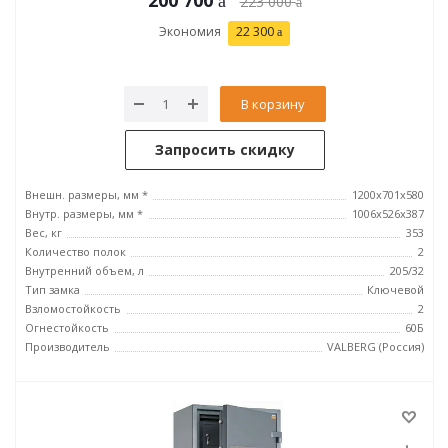
200 700
223 000
Экономия
22 300
В корзину
Запросить скидку
Внешн. размеры, мм *
1200x701x580
Внутр. размеры, мм *
1006x526x387
Вес, кг
353
Количество полок
2
Внутренний объем, л
205/32
Тип замка
Ключевой
Взломостойкость
2
Огнестойкость
60Б
Производитель
VALBERG (Россия)