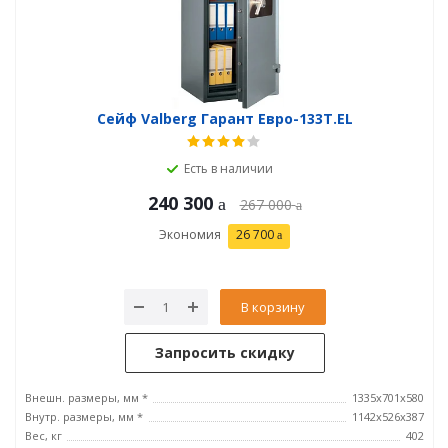
Сейф Valberg Гарант Евро-133Т.EL
Есть в наличии
240 300
267 000
Экономия
26 700
В корзину
Запросить скидку
Внешн. размеры, мм *
1335x701x580
Внутр. размеры, мм *
1142х526х387
Вес, кг
402