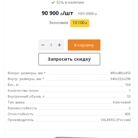
Есть в наличии
90 900
/шт
101 000
Экономия
10 100
В корзину
Запросить скидку
Внешн. размеры, мм *
490x480x455
Внутр. размеры, мм *
349x332x298
Вес, кг
104
Количество полок
1
Внутренний объем, л
33
Тип замка
Ключевой
Взломостойкость
2
Огнестойкость
60Б
Производитель
VALBERG (Россия)