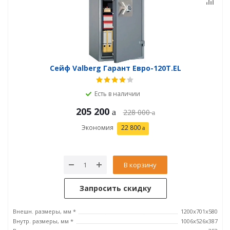
Сейф Valberg Гарант Евро-120T.EL
Есть в наличии
205 200
228 000
Экономия
22 800
В корзину
Запросить скидку
Внешн. размеры, мм *
1200x701x580
Внутр. размеры, мм *
1006x526x387