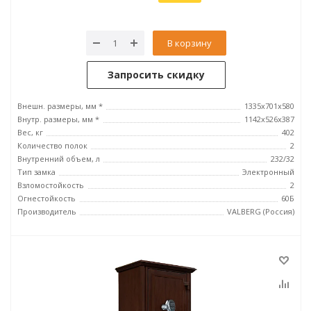
В корзину
Запросить скидку
Внешн. размеры, мм *
1335x701x580
Внутр. размеры, мм *
1142х526х387
Вес, кг
402
Количество полок
2
Внутренний объем, л
232/32
Тип замка
Электронный
Взломостойкость
2
Огнестойкость
60Б
Производитель
VALBERG (Россия)