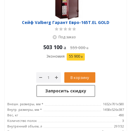
Сейф Valberg Гарант Евро-165T.EL GOLD
Под заказ
503 100
559 000
Экономия
55 900
В корзину
Запросить скидку
Внешн. размеры, мм *
1652x701x580
Внутр. размеры, мм *
1458х526х387
Вес, кг
490
Количество полок
3
Внутренний объем, л
297/32