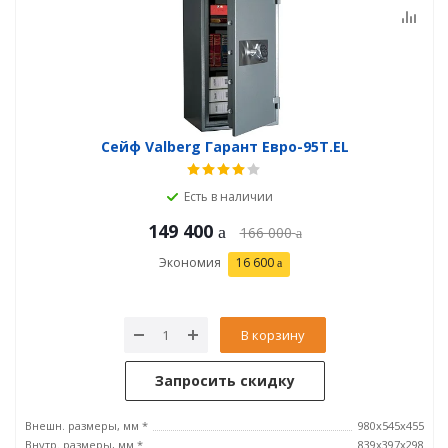
Сейф Valberg Гарант Евро-95Т.EL
Есть в наличии
149 400
166 000
Экономия
16 600
В корзину
Запросить скидку
Внешн. размеры, мм *
980x545x455
Внутр. размеры, мм *
839x397x298