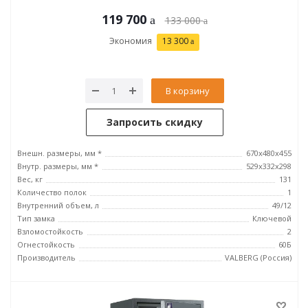
119 700
133 000
Экономия
13 300
В корзину
Запросить скидку
Внешн. размеры, мм *
670x480x455
Внутр. размеры, мм *
529x332x298
Вес, кг
131
Количество полок
1
Внутренний объем, л
49/12
Тип замка
Ключевой
Взломостойкость
2
Огнестойкость
60Б
Производитель
VALBERG (Россия)