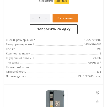
Экономия
30 100
В корзину
Запросить скидку
Внешн. размеры, мм *
1652x701x580
Внутр. размеры, мм *
1458х526х387
Вес, кг
490
Количество полок
3
Внутренний объем, л
297/32
Тип замка
Ключевой
Взломостойкость
2
Огнестойкость
60Б
Производитель
VALBERG (Россия)