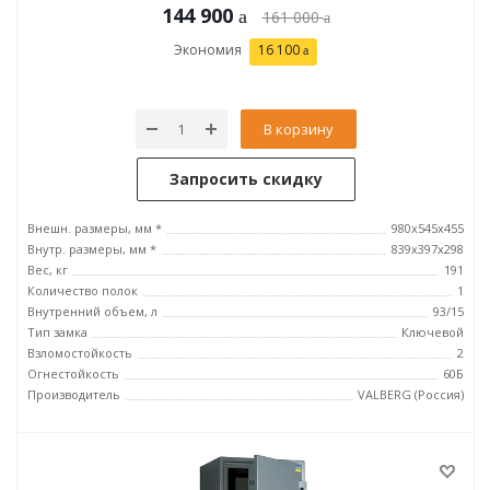
144 900
161 000
Экономия
16 100
В корзину
Запросить скидку
Внешн. размеры, мм *
980x545x455
Внутр. размеры, мм *
839x397x298
Вес, кг
191
Количество полок
1
Внутренний объем, л
93/15
Тип замка
Ключевой
Взломостойкость
2
Огнестойкость
60Б
Производитель
VALBERG (Россия)