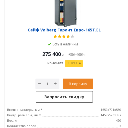
Сейф Valberg Гарант Евро-165Т.EL
Есть в наличии
275 400
306 000
Экономия
30 600
В корзину
Запросить скидку
Внешн. размеры, мм *
1652x701x580
Внутр. размеры, мм *
1458х526х387
Вес, кг
490
Количество полок
3