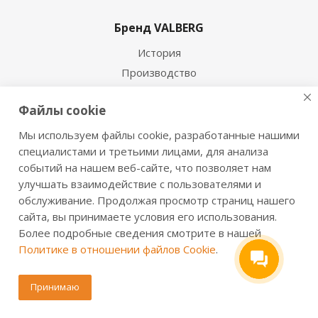
Бренд VALBERG
История
Производство
Новости
Файлы cookie
Сертификаты
Мы используем файлы cookie, разработанные нашими
Продукция
специалистами и третьими лицами, для анализа
событий на нашем веб-сайте, что позволяет нам
Сейфы для дома
улучшать взаимодействие с пользователями и
Офисные сейфы
обслуживание. Продолжая просмотр страниц нашего
Оружейные сейфы и шкафы
сайта, вы принимаете условия его использования.
Огнестойкие сейфы
Более подробные сведения смотрите в нашей
Политике в отношении файлов Cookie
.
Взломостойкие сейфы
Огневзломостойкие сейфы
Принимаю
Мебельные сейфы
Депозитные сейфы