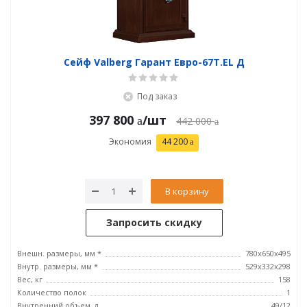
Сейф Valberg Гарант Евро-67Т.EL Д
Под заказ
397 800
/шт
442 000
Экономия
44 200
В корзину
Запросить скидку
Внешн. размеры, мм *
780х650х495
Внутр. размеры, мм *
529x332x298
Вес, кг
158
Количество полок
1
Внутренний объем, л
49/12