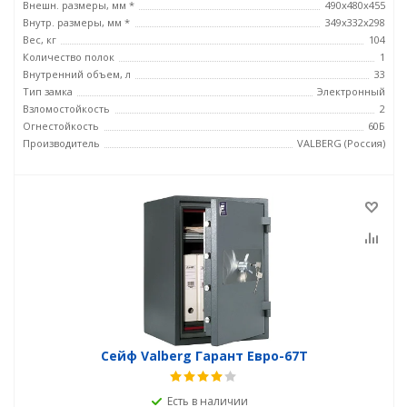
Внешн. размеры, мм *
490x480x455
Внутр. размеры, мм *
349x332x298
Вес, кг
104
Количество полок
1
Внутренний объем, л
33
Тип замка
Электронный
Взломостойкость
2
Огнестойкость
60Б
Производитель
VALBERG (Россия)
Сейф Valberg Гарант Евро-67Т
Есть в наличии