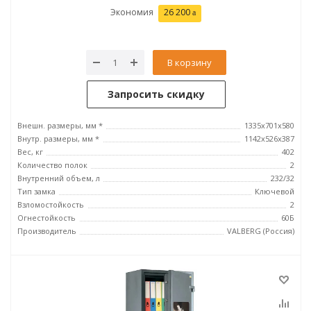
Экономия
26 200
В корзину
Запросить скидку
Внешн. размеры, мм *
1335x701x580
Внутр. размеры, мм *
1142х526х387
Вес, кг
402
Количество полок
2
Внутренний объем, л
232/32
Тип замка
Ключевой
Взломостойкость
2
Огнестойкость
60Б
Производитель
VALBERG (Россия)