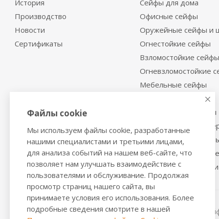
История
Сейфы для дома
Производство
Офисные сейфы
Новости
Оружейные сейфы и 
Сертификаты
Огнестойкие сейфы
Взломостойкие сейф
Огневзломостойкие 
Мебельные сейфы
Депозитные сейфы
Встраиваемые сейфы
Файлы cookie
Сейфы с отделкой де
Мы используем файлы cookie, разработанные
Металлические шкаф
нашими специалистами и третьими лицами,
для анализа событий на нашем веб-сайте, что
Производственная м
позволяет нам улучшать взаимодействие с
Металлические двери
пользователями и обслуживание. Продолжая
просмотр страниц нашего сайта, вы
принимаете условия его использования. Более
подробные сведения смотрите в нашей
2016-2026 © VALBERGSAFE.RU — Интернет-магазин сейфо