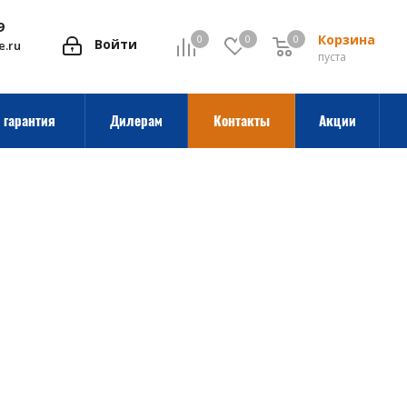
9
Корзина
0
0
0
0
Войти
e.ru
пуста
 гарантия
Дилерам
Контакты
Акции