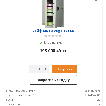
Сейф MDTB Vega 104 ЕК
Есть в наличии
193 000
/шт
В корзину
Запросить скидку
Внешн. размеры, мм *
1036x530x378
Внутр. размеры, мм *
930x414x301
Вес, кг
120
Количество полок
2