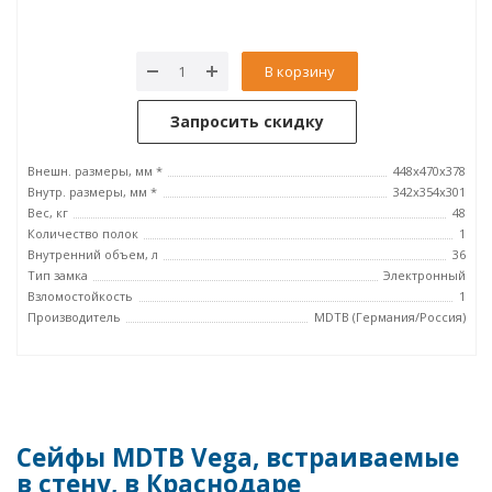
В корзину
Запросить скидку
Внешн. размеры, мм *
448x470x378
Внутр. размеры, мм *
342x354x301
Вес, кг
48
Количество полок
1
Внутренний объем, л
36
Тип замка
Электронный
Взломостойкость
1
Производитель
MDTB (Германия/Россия)
Сейфы MDTB Vega, встраиваемые
в стену, в Краснодаре