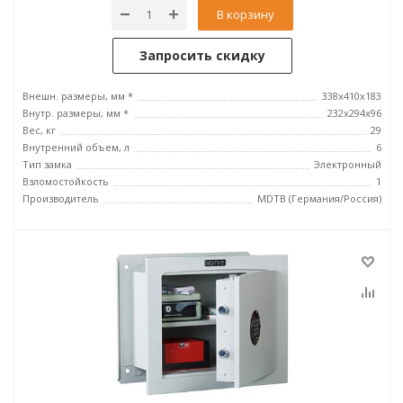
В корзину
Запросить скидку
Внешн. размеры, мм *
338x410x183
Внутр. размеры, мм *
232x294x96
Вес, кг
29
Внутренний объем, л
6
Тип замка
Электронный
Взломостойкость
1
Производитель
MDTB (Германия/Россия)