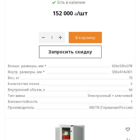
Есть в наличии
152 000
/шт
В корзину
Запросить скидку
Внешн. размеры, мм *
636x530x378
Внутр. размеры, мм *
530x414x301
Вес, кг
75
Количество полок
2
Внутренний объем, л
66
Тип замка
Электронный + ключевой
Взломостойкость
1
Производитель
MDTB (Германия/Россия)