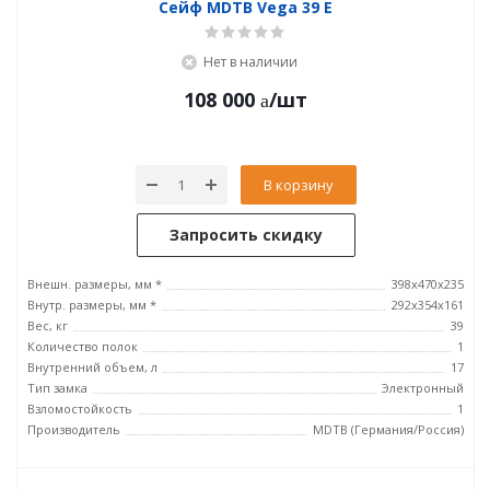
Сейф MDTB Vega 39 Е
Нет в наличии
108 000
/шт
В корзину
Запросить скидку
Внешн. размеры, мм *
398x470x235
Внутр. размеры, мм *
292x354x161
Вес, кг
39
Количество полок
1
Внутренний объем, л
17
Тип замка
Электронный
Взломостойкость
1
Производитель
MDTB (Германия/Россия)