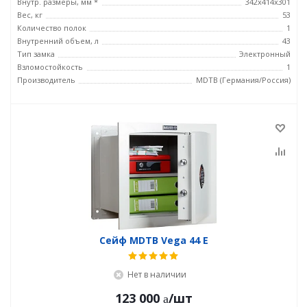
Внутр. размеры, мм *
342x414x301
Вес, кг
53
Количество полок
1
Внутренний объем, л
43
Тип замка
Электронный
Взломостойкость
1
Производитель
MDTB (Германия/Россия)
Сейф MDTB Vega 44 Е
Нет в наличии
123 000
/шт