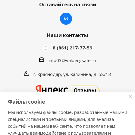
Оставайтесь на связи
Наши контакты
8 (861) 217-77-59
info03@valbergsafe.ru
г. Краснодар, ул. Калинина, д. 58/13
Файлы cookie
Мы используем файлы cookie, разработанные нашими
2016-2026 © VALBERGSAFE.RU — Интернет-магазин
специалистами и третьими лицами, для анализа
событий на нашем веб-сайте, что позволяет нам
сейфов Valberg и металлической мебели Практик.
улучшать взаимодействие с пользователями и
Продажа сейфов для дома и офиса, металлических